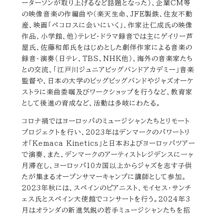
ーターソンが取り上げるなど話題となった）、企業CM等
の映像音楽の作編曲や（楽天生命、JFE製鉄、住友不動
産、映画「ペコロスに会いにいく」、作家辻仁成氏の映像
作品、小学館、他）テレビ・ドラマ録音では主にゲイリー芦
屋氏、佐藤和郎氏をはじめとした劇伴作家による音楽の
録音・演奏（日テレ、TBS、NHK他）、海外の音楽家たち
との交流、「江戸川ジュニアビッグバンドアカデミー」音楽
監督や、日本の大学のビッグビッグバンドやジャズオーケ
ストラに楽曲委嘱及びワークショップを行うなど、教育家
として後進の育成など、活動は多岐にわたる。
コロナ禍ではヨーロッパのミュージシャンたちとリモート
プロジェクトを行い、2023年はデンマークのパワートリ
オ「Kemaca Kinetics」と日本およびヨーロッパツアー
で演奏、また、デンマークのアーティストレジデンスに一ヶ
月滞在し、ヨーロッパ10カ国以上からジャズを志す子供
たが集まるオープンサマーキャンプに講師として参加。
2023年秋には、スペインのピアニスト、モイセス・サンチ
ェス氏とスペイン大使館でコンサートを行う。2024年3
月はオランダの新進気鋭の若手ミュージシャンたちを招