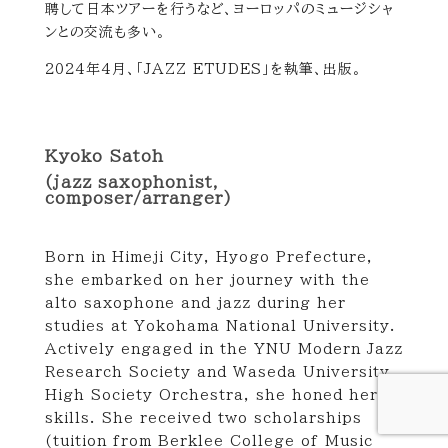
聘して日本ツアーを行うなど、ヨーロッパのミュージシャ
ンとの交流も多い。
2024
年
4
月、「
JAZZ ETUDES
」を執筆、出版。
Kyoko Satoh
(jazz saxophonist,
composer/arranger)
Born in Himeji City, Hyogo Prefecture,
she embarked on her journey with the
alto saxophone and jazz during her
studies at Yokohama National University.
Actively engaged in the YNU Modern Jazz
Research Society and Waseda University
High Society Orchestra, she honed her
skills. She received two scholarships
(tuition from Berklee College of Music