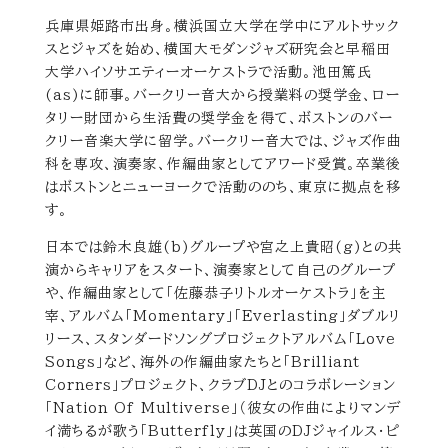
兵庫県姫路市出身。横浜国立大学在学中にアルトサック
スとジャズを始め、横国大モダンジャズ研究会と早稲田
大学ハイソサエティーオーケストラで活動。池田篤氏
(as)に師事。バークリー音大から授業料の奨学金、ロー
タリー財団から生活費の奨学金を得て、ボストンのバー
クリー音楽大学に留学。バークリー音大では、ジャズ作曲
科を専攻、演奏家、作編曲家としてアワード受賞。卒業後
はボストンとニューヨークで活動ののち、東京に拠点を移
す。
日本では鈴木良雄(b)グループや宮之上貴昭(g)との共
演からキャリアをスタート、演奏家として自己のグループ
や、作編曲家として「佐藤恭子リトルオーケストラ」を主
宰、アルバム「Momentary」「Everlasting」ダブルリ
リース、スタンダードソングプロジェクトアルバム「Love
Songs」など、海外の作編曲家たちと「Brilliant
Corners」プロジェクト、クラブDJとのコラボレーション
「Nation Of Multiverse」（彼女の作曲によりマンデ
イ満ちるが歌う「Butterfly」は英国のDJジャイルス・ピ